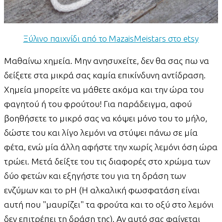
Ξύλινο παιχνίδι από το MazaisMeistars στο etsy
Μαθαίνω χημεία. Μην ανησυχείτε, δεν θα σας πω να
δείξετε στα μικρά σας καμία επικίνδυνη αντίδραση.
Χημεία μπορείτε να μάθετε ακόμα και την ώρα του
φαγητού ή του φρούτου! Για παράδειγμα, αφού
βοηθήσετε το μικρό σας να κόψει μόνο του το μήλο,
δώστε του και λίγο λεμόνι να στύψει πάνω σε μία
φέτα, ενώ μία άλλη αφήστε την χωρίς λεμόνι όση ώρα
τρώει. Μετά δείξτε του τις διαφορές στο χρώμα των
δύο φετών και εξηγήστε του για τη δράση των
ενζύμων και το pH (Η αλκαλική φωσφατάση είναι
αυτή που "μαυρίζει" τα φρούτα και το οξύ στο λεμόνι
δεν επιτρέπει τη δράση της). Αν αυτό σας φαίνεται