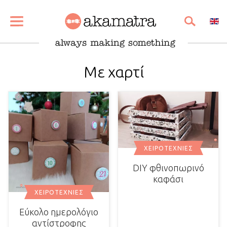
SHARE
PIN
EMAIL
Με χαρτί
ΧΕΙΡΟΤΕΧΝΊΕΣ
DIY φθινοπωρινό
καφάσι
ΧΕΙΡΟΤΕΧΝΊΕΣ
Εύκολο ημερολόγιο
αντίστροφης