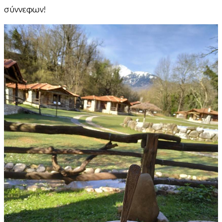
σύννεφων!