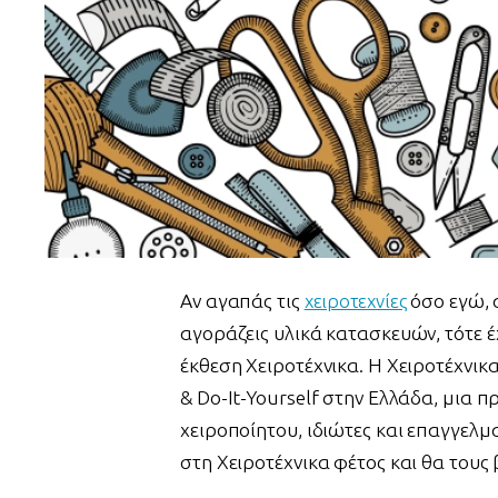
Αν αγαπάς τις
χειροτεχνίες
όσο εγώ, α
αγοράζεις υλικά κατασκευών, τότε έ
έκθεση Χειροτέχνικα. Η Χειροτέχνικα
& Do-It-Yourself στην Ελλάδα, μια π
χειροποίητου, ιδιώτες και επαγγελμα
στη Χειροτέχνικα φέτος και θα τους