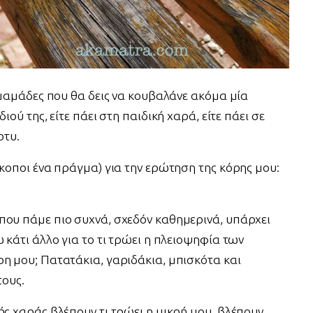
ς μαμάδες που θα δεις να κουβαλάνε ακόμα μία
ιού της, είτε πάει στη παιδική χαρά, είτε πάει σε
ρτυ.
σκοποι ένα πράγμα) για την ερώτηση της κόρης μου:
που πάμε πιο συχνά, σχεδόν καθημερινά, υπάρχει
 κάτι άλλο για το τι τρώει η πλειοψηφία των
η μου; Πατατάκια, γαριδάκια, μπισκότα και
τους.
ής χαράς βλέπουν τι τρώει η μικρή μου, βλέπουν