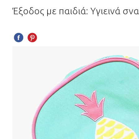
Έξοδος με παιδιά: Yγιεινά σν