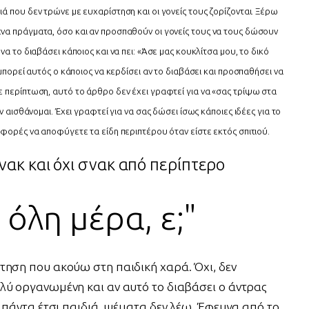
ά που δεν τρώνε με ευχαρίστηση και οι γονείς τους ζορίζονται. Ξέρω
να πράγματα, όσο και αν προσπαθούν οι γονείς τους να τους δώσουν
να το διαβάσει κάποιος και να πει: «Άσε μας κουκλίτσα μου, το δικό
 μπορεί αυτός ο κάποιος να κερδίσει αν το διαβάσει και προσπαθήσει να
ε περίπτωση, αυτό το άρθρο δεν έχει γραφτεί για να «σας τρίψω στα
ν αισθάνομαι. Έχει γραφτεί για να σας δώσει ίσως κάποιες ιδέες για το
 φορές να αποφύγετε τα είδη περιπτέρου όταν είστε εκτός σπιτιού.
σνακ και όχι σνακ από περίπτερο
όλη μέρα, ε;"
τηση που ακούω στη παιδική χαρά. Όχι, δεν
λύ οργανωμένη και αν αυτό το διαβάσει ο άντρας
ν πάντα έτσι παιδιά, ψέματα δεν λέω. Έφευγα από το