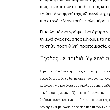
πως την κοιτούν τα παιδιά τους και 
τρώει τόσα φρούτα;», «Συγγνώμη, τρ
πιο συχνό: «Μαγειρεύεις όλη μέρα, ε;
Είπα λοιπόν να γράψω ένα άρθρο για
υγιεινά σνακ και αποφεύγουμε το πε
το σπίτι, πόση (λίγη) προετοιμασία χ
Έξοδος με παιδιά: Yγιεινά 
Σημείωση: Κατά γενική ομολογία η μικρή μου είνα
στερεές τροφές, τρώει με όρεξη σχεδόν τα πάντα
αγώνα στην οικογένεια μας. Ακολουθούμε σταθερ
πεινάει χωρίς να την πιέζουμε ποτέ! Για να μην 
βάζουμε συγκεκριμένη ποσότητα στο πιάτο της και
Δεν της έχουμε δώσει ποτέ είδη περιπτέρου και ζ