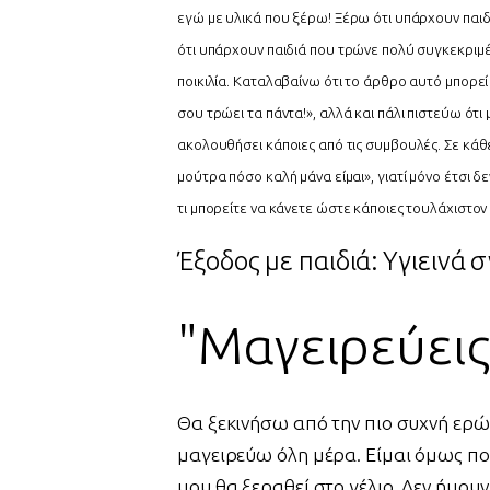
εγώ με υλικά που ξέρω! Ξέρω ότι υπάρχουν παιδι
ότι υπάρχουν παιδιά που τρώνε πολύ συγκεκριμέ
ποικιλία. Καταλαβαίνω ότι το άρθρο αυτό μπορεί 
σου τρώει τα πάντα!», αλλά και πάλι πιστεύω ότι
ακολουθήσει κάποιες από τις συμβουλές. Σε κάθ
μούτρα πόσο καλή μάνα είμαι», γιατί μόνο έτσι δε
τι μπορείτε να κάνετε ώστε κάποιες τουλάχιστον
Έξοδος με παιδιά: Yγιεινά 
"Μαγειρεύεις 
Θα ξεκινήσω από την πιο συχνή ερώ
μαγειρεύω όλη μέρα. Είμαι όμως πο
μου θα ξεραθεί στο γέλιο. Δεν ήμου