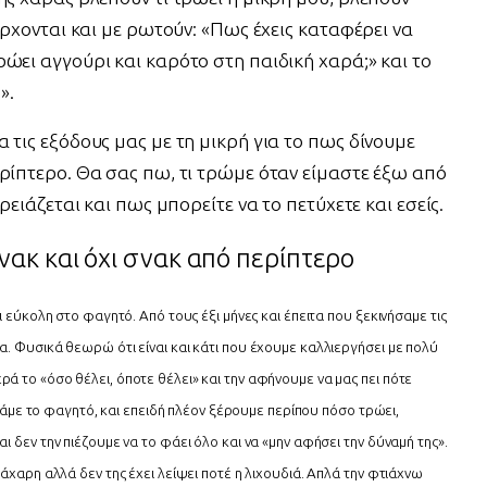
έρχονται και με ρωτούν: «Πως έχεις καταφέρει να
ώει αγγούρι και καρότο στη παιδική χαρά;» και το
».
 τις εξόδους μας με τη μικρή για το πως δίνουμε
ρίπτερο. Θα σας πω, τι τρώμε όταν είμαστε έξω από
ρειάζεται και πως μπορείτε να το πετύχετε και εσείς.
σνακ και όχι σνακ από περίπτερο
ι εύκολη στο φαγητό. Από τους έξι μήνες και έπειτα που ξεκινήσαμε τις
. Φυσικά θεωρώ ότι είναι και κάτι που έχουμε καλλιεργήσει με πολύ
ά το «όσο θέλει, όποτε θέλει» και την αφήνουμε να μας πει πότε
πετάμε το φαγητό, και επειδή πλέον ξέρουμε περίπου πόσο τρώει,
 δεν την πιέζουμε να το φάει όλο και να «μην αφήσει την δύναμή της».
άχαρη αλλά δεν της έχει λείψει ποτέ η λιχουδιά. Απλά την φτιάχνω