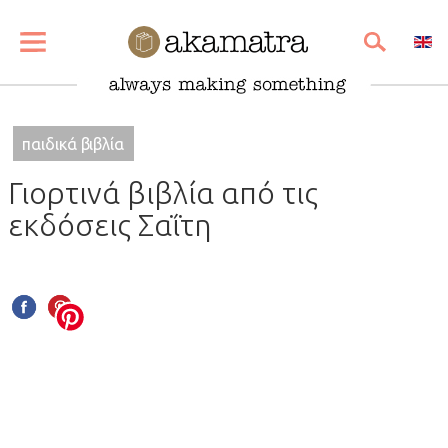
SHARE
PIN
EMAIL
παιδικά βιβλία
Γιορτινά βιβλία από τις
εκδόσεις Σαΐτη